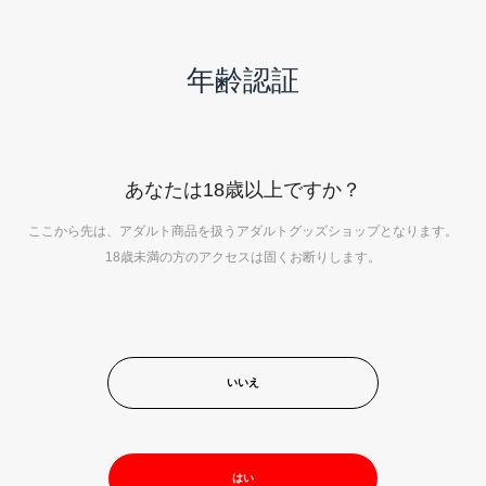
リニューアルオープン！
年齢認証
0
全て
|
バイブ
|
chillhana
5件
の商品が見つかりました
あなたは18歳以上ですか？
ここから先は、アダルト商品を扱うアダルトグッズショップとなります。
18歳未満の方のアクセスは固くお断りします。
いいえ
はい